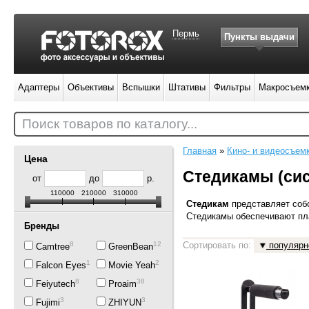
Пермь
Пункты выдачи
Адаптеры
Объективы
Вспышки
Штативы
Фильтры
Макросъем
Поиск товаров по каталогу...
Главная
»
Кино- и видеосъем
Цена
Стедикамы (си
от
до
р.
110000
210000
310000
Стедикам
представляет соб
Стедикамы обеспечивают пл
Бренды
8
12
Сортировать по:
популярн
Camtree
GreenBean
1
2
Falcon Eyes
Movie Yeah
8
38
Feiyutech
Proaim
3
3
Fujimi
ZHIYUN