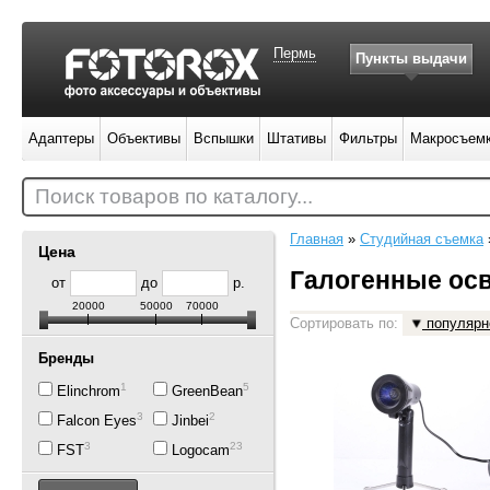
Пермь
Пункты выдачи
Адаптеры
Объективы
Вспышки
Штативы
Фильтры
Макросъем
Поиск товаров по каталогу...
Главная
»
Студийная съемка
Цена
Галогенные ос
от
до
р.
20000
50000
70000
Сортировать по:
популярн
Бренды
1
5
Elinchrom
GreenBean
3
2
Falcon Eyes
Jinbei
3
23
FST
Logocam