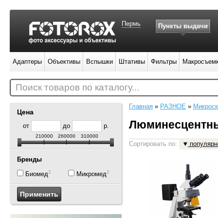
Пермь
Пункты выдачи
Адаптеры
Объективы
Вспышки
Штативы
Фильтры
Макросъем
Поиск товаров по каталогу...
Главная
»
РАЗНОЕ
»
Микрос
Цена
Люминесцентн
от
до
р.
210000
260000
310000
Сортировать по:
популярн
Бренды
2
2
Биомед
Микромед