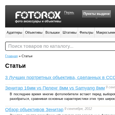
Пермь
Пункты выдачи
Адаптеры
Объективы
Вспышки
Штативы
Фильтры
Макросъем
Поиск товаров по каталогу...
Главная
»
Статьи
Статьи
3 Лучших портретных объектива, сделанных в СС
9 сен
Зенитар 16мм vs Пеленг 8мм vs Samyang 8мм
В последнее время многие фотолюбители встают перед выбором:
разобраться, сравнивая основные характеристики этих трех широ
9 сентября, 2012
Обзор объективов Зенитар