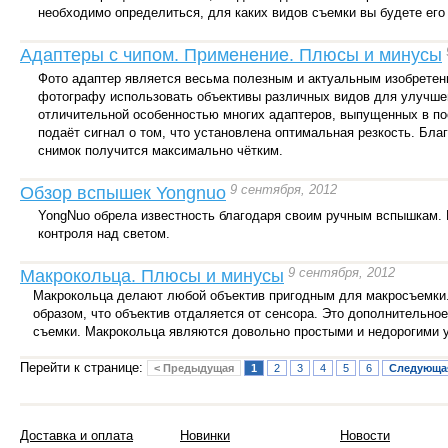
необходимо определиться, для каких видов съемки вы будете его
Адаптеры с чипом. Применение. Плюсы и минусы
Фото адаптер является весьма полезным и актуальным изобретени
фотографу использовать объективы различных видов для улучшен
отличительной особенностью многих адаптеров, выпущенных в по
подаёт сигнал о том, что установлена оптимальная резкость. Бла
снимок получится максимально чётким.
9 сентября, 2012
Обзор вспышек Yongnuo
YongNuo обрела известность благодаря своим ручным вспышкам. 
контроля над светом.
9 сентября, 2012
Макрокольца. Плюсы и минусы
Макрокольца делают любой объектив пригодным для макросъемки.
образом, что объектив отдаляется от сенсора. Это дополнительно
съемки. Макрокольца являются довольно простыми и недорогими ус
Перейти к странице:
< Предыдущая
1
2
3
4
5
6
Следующа
Доставка и оплата
Новинки
Новости