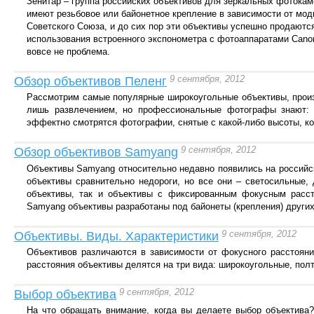
Зенитар – группа российских объективов для зеркальных фотокам
имеют резьбовое или байонетное крепление в зависимости от мо
Советского Союза, и до сих пор эти объективы успешно продаютс
использования встроенного экспонометра с фотоаппаратами Canon
вовсе не проблема.
9 сентября, 2012
Обзор объективов Пеленг
Рассмотрим самые популярные широкоугольные объективы, произ
лишь развлечением, но профессиональные фотографы знают: 
эффектно смотрятся фотографии, снятые с какой-либо высоты, ког
9 сентября, 2012
Обзор объективов Samyang
Объективы Samyang относительно недавно появились на российск
объективы сравнительно недороги, но все они – светосильные,
объективы, так и объективы с фиксированным фокусным расст
Samyang объективы разработаны под байонеты (крепления) других
9 сентября, 2012
Объективы. Виды. Характеристики
Объективов различаются в зависимости от фокусного расстоян
расстояния объективы делятся на три вида: широкоугольные, пол
9 сентября, 2012
Выбор объектива
На что обращать внимание, когда вы делаете выбор объектива?