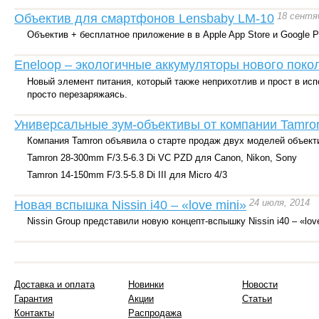
18 сентя
Объектив для смартфонов Lensbaby LM-10
Объектив + бесплатное приложение в в Apple App Store и Google P
Eneloop – экологичные аккумуляторы нового поко
Новый элемент питания, который также неприхотлив и прост в исп
просто перезаряжаясь.
Универсальные зум-объективы от компании Tamro
Компания Tamron объявила о старте продаж двух моделей объект
Tamron 28-300mm F/3.5-6.3 Di VC PZD для Canon, Nikon, Sony
Tamron 14-150mm F/3.5-5.8 Di III для Micro 4/3
24 июля, 2014
Новая вспышка Nissin i40 – «love mini»
Nissin Group представили новую концепт-вспышку Nissin i40 – «love
Доставка и оплата
Новинки
Новости
Гарантия
Акции
Статьи
Контакты
Распродажа