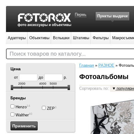
Пермь
Пункты выдачи
Адаптеры
Объективы
Вспышки
Штативы
Фильтры
Макросъем
Поиск товаров по каталогу...
Главная
»
РАЗНОЕ
»
Фотоал
Цена
Фотоальбомы
от
до
р.
2000
4000
5000
Сортировать по:
популярн
Бренды
14
Henzo
3
ZEP
40
Walther