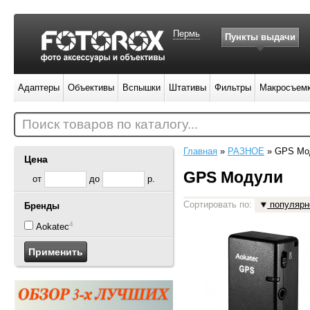
Пермь
Пункты выдачи
Адаптеры
Объективы
Вспышки
Штативы
Фильтры
Макросъем
Поиск товаров по каталогу...
Главная
»
РАЗНОЕ
»
GPS Мо
Цена
GPS Модули
от
до
р.
Сортировать по:
популярн
Бренды
4
Aokatec