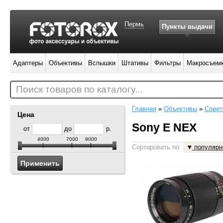
Пермь
Пункты выдачи
Адаптеры
Объективы
Вспышки
Штативы
Фильтры
Макросъем
Поиск товаров по каталогу...
Главная
»
Объективы
»
Совет
Цена
Sony E NEX
от
до
р.
4000
7000
9000
Сортировать по:
популярн