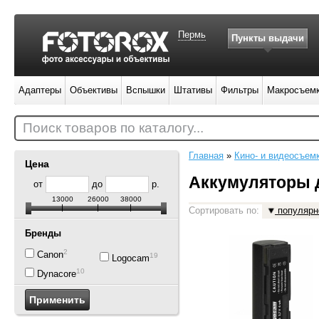
Пермь
Пункты выдачи
Адаптеры
Объективы
Вспышки
Штативы
Фильтры
Макросъем
Поиск товаров по каталогу...
Главная
»
Кино- и видеосъем
Цена
Аккумуляторы 
от
до
р.
13000
26000
38000
Сортировать по:
популярн
Бренды
2
Canon
19
Logocam
10
Dynacore