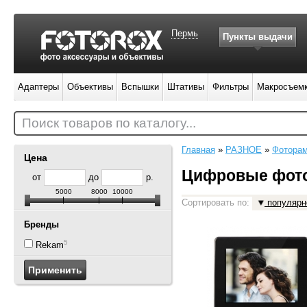
Пермь
Пункты выдачи
Адаптеры
Объективы
Вспышки
Штативы
Фильтры
Макросъем
Поиск товаров по каталогу...
Главная
»
РАЗНОЕ
»
Фотора
Цена
Цифровые фот
от
до
р.
5000
8000
10000
Сортировать по:
популярн
Бренды
5
Rekam