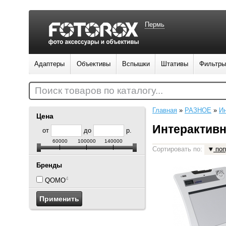
Пермь
Адаптеры
Объективы
Вспышки
Штативы
Фильтры
Поиск товаров по каталогу...
Главная
»
РАЗНОЕ
»
Ин
Цена
Интерактив
от
до
р.
60000
100000
140000
Сортировать по:
поп
Бренды
4
QOMO