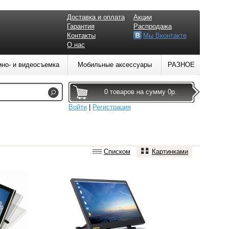
Доставка и оплата
Акции
Гарантия
Распродажа
Контакты
Мы Вконтакте
О нас
ино- и видеосъемка
Мобильные аксессуары
РАЗНОЕ
0 товаров на сумму 0р.
Войти
|
Регистрация
Списком
Картинками