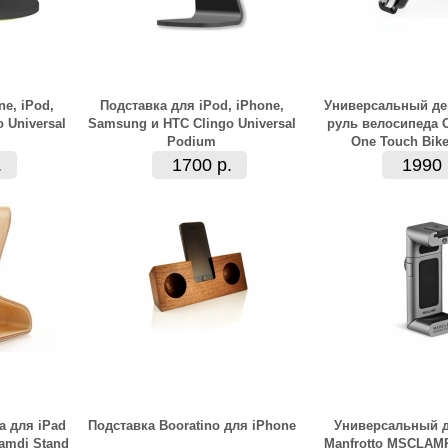
e, iPod,
Подставка для iPod, iPhone,
Универсальный де
 Universal
Samsung и HTC Clingo Universal
руль велосипеда O
Podium
One Touch Bik
.
1700 р.
1990 
а для iPad
Подставка Booratino для iPhone
Универсальный 
amdi Stand
Manfrotto MSCLAMP