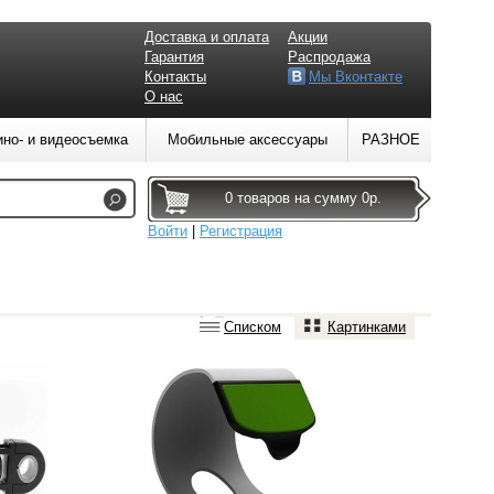
Доставка и оплата
Акции
Гарантия
Распродажа
Контакты
Мы Вконтакте
О нас
ино- и видеосъемка
Мобильные аксессуары
РАЗНОЕ
0 товаров на сумму 0р.
Войти
|
Регистрация
Списком
Картинками