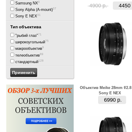
8
Samsung NX
4900 р.
4450 
37
Sony Alpha (A-mount)
31
Sony E NEX
Тип объектива
71
"рыбий глаз"
75
широкоугольный
9
макрообъектив
89
телеобъектив
128
стандартный
Объектив Meike 28mm f/2.8
Sony E NEX
6990 р.