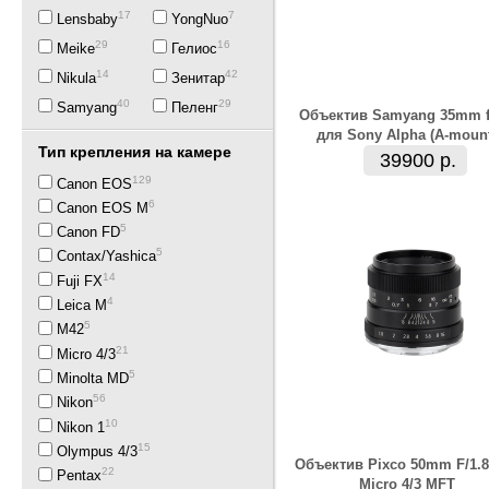
17
7
Lensbaby
YongNuo
29
16
Meike
Гелиос
14
42
Nikula
Зенитар
40
29
Samyang
Пеленг
Объектив Samyang 35mm f
для Sony Alpha (A-moun
Тип крепления на камере
39900 р.
129
Canon EOS
6
Canon EOS M
5
Canon FD
5
Contax/Yashica
14
Fuji FX
4
Leica M
5
M42
21
Micro 4/3
5
Minolta MD
56
Nikon
10
Nikon 1
15
Olympus 4/3
Объектив Pixco 50mm F/1.8
22
Pentax
Micro 4/3 MFT