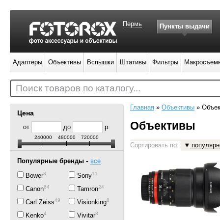
Пермь
Пункты выдачи
Адаптеры
Объективы
Вспышки
Штативы
Фильтры
Макросъем
Поиск товаров по каталогу...
Главная
»
Объективы
»
Объе
Цена
Объективы
от
до
р.
240000
480000
720000
Сортировать по:
популярн
-
Популярные бренды
все
8
11
Bower
Sony
64
24
Canon
Tamron
49
8
Carl Zeiss
Visionking
4
3
Kenko
Vivitar