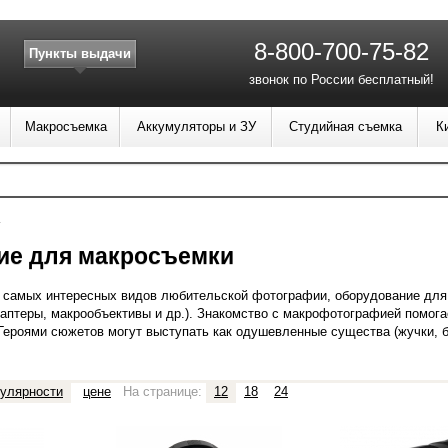
8-800-700-75-82
Пункты выдачи
звонок по России бесплатный!
Макросъемка
Аккумуляторы и ЗУ
Студийная съемка
К
ие для макросъемки
з самых интересных видов любительской фотографии, оборудование для 
аптеры, макрообъективы и др.).
Знакомство с макрофотографией помогае
 Героями
сюжетов могут выступать как одушевленные существа (жучки, б
улярности
цене
На странице:
12
18
24