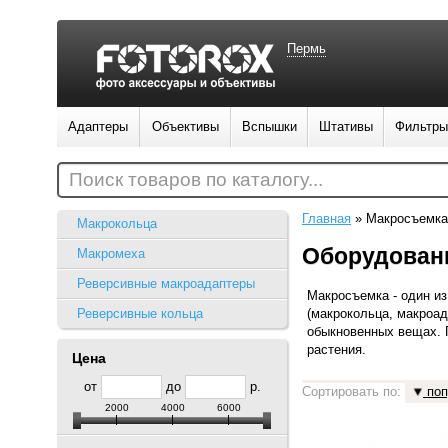
Пермь
Адаптеры
Объективы
Вспышки
Штативы
Фильтры
Поиск товаров по каталогу...
Главная
»
Макросъемка
Макрокольца
Оборудован
Макромеха
Реверсивные макроадаптеры
Макросъемка - один и
Реверсивные кольца
(макрокольца, макроад
обыкновенных вещах.
растения.
Цена
от
до
р.
Сортировать по:
поп
2000
4000
6000