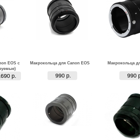
non EOS с
Макрокольца для Canon EOS
Макрокольца дл
руемые)
990 р.
990 
1690 р.