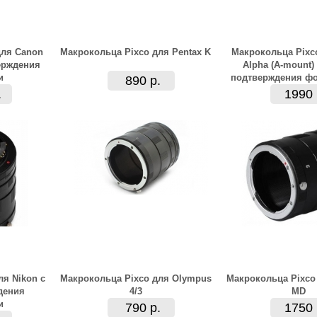
для Canon
Макрокольца Pixco для Pentax K
Макрокольца Pixc
ерждения
Alpha (A-mount)
и
подтверждения ф
890 р.
.
1990 
ля Nikon с
Макрокольца Pixco для Olympus
Макрокольца Pixco 
дения
4/3
MD
и
790 р.
1750 