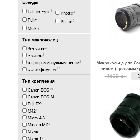
Бренды
3
Falcon Eyes
4
Phottix
2
Fujimi
16
Pixco
4
Meike
Тип макроколец
15
без чипа
3
с чипом
2
с программируемым чипом
Макрокольца для Ca
чипом (программи
13
с автофокусом
2590 р.
Тип крепления
10
Canon EOS
1
Canon EOS M
1
Fuji FX
1
M42
2
Micro 4/3
1
Minolta MD
7
Nikon
1
Nikon 1