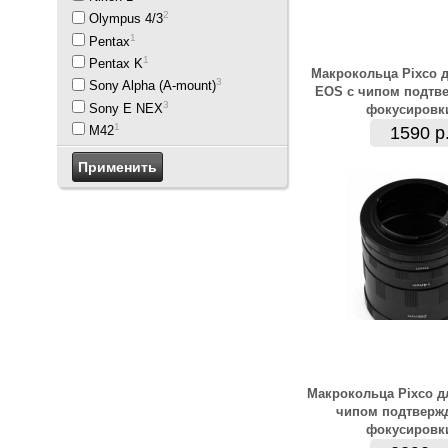
2
Olympus 4/3
1
Pentax
1
Pentax K
Макрокольца Pixco 
3
Sony Alpha (A-mount)
EOS с чипом подтв
3
Sony E NEX
фокусировк
1
1590 р
М42
Макрокольца Pixco д
чипом подтверж
фокусировк