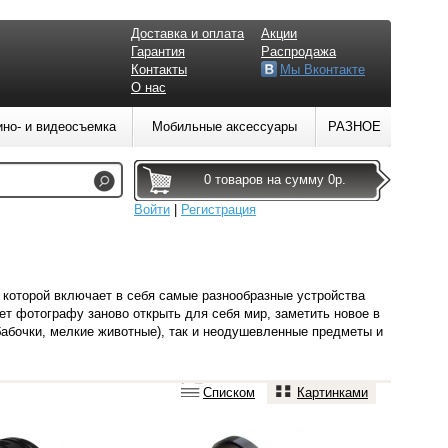
Доставка и оплата
Акции
Гарантия
Распродажа
Контакты
Мы Вконтакте
О нас
ино- и видеосъемка
Мобильные аксессуары
РАЗНОЕ
0 товаров на сумму 0р.
Войти
|
Регистрация
которой включает в себя самые разнообразные устройства
т фотографу заново открыть для себя мир, заметить новое в
абочки, мелкие животные), так и неодушевленные предметы и
Списком
Картинками