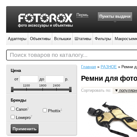
Пермь
Пункты выдачи
Адаптеры
Объективы
Вспышки
Штативы
Фильтры
Макросъем
Поиск товаров по каталогу...
Главная
»
РАЗНОЕ
»
Ремни д
Цена
Ремни для фот
от
до
р.
1100
1800
2400
Сортировать по:
популярн
Бренды
1
Canon
1
Phottix
7
Lowepro