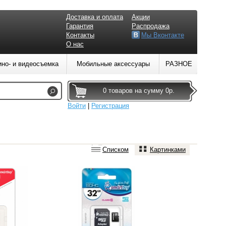
Доставка и оплата
Акции
Гарантия
Распродажа
Контакты
Мы Вконтакте
О нас
ино- и видеосъемка
Мобильные аксессуары
РАЗНОЕ
0 товаров на сумму 0р.
Войти
|
Регистрация
Списком
Картинками