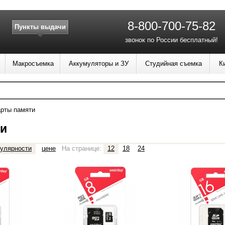
8-800-700-75-82
Пункты выдачи
звонок по России бесплатный!
Макросъемка
Аккумуляторы и ЗУ
Студийная съемка
К
рты памяти
ти
улярности
цене
На странице:
12
18
24