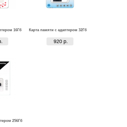
птером 16Гб
Карта памяти с адаптером 32Гб
р.
920 р.
птером 256Гб