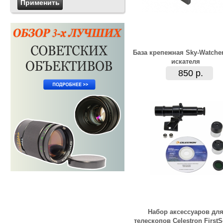
База крепежная Sky-Watche
искателя
850 р.
Набор аксессуаров дл
телескопов Celestron First