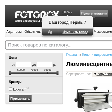
Пермь
Пункты выдачи
Ваш город
Пермь
?
Адаптеры
Объективы
Вспышки
Штативы
Фильтры
Макросъем
Да
Изменить город
Поиск товаров по каталогу...
Главная
»
Кино- и видеосъем
Цена
Люминесцентны
от
до
р.
50000
70000
90000
Сортировать по:
популярн
Бренды
38
Logocam